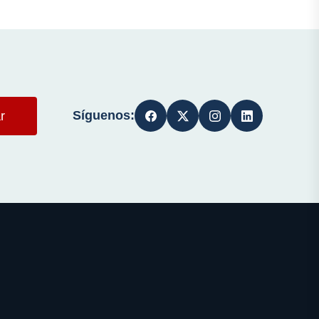
Síguenos:
r