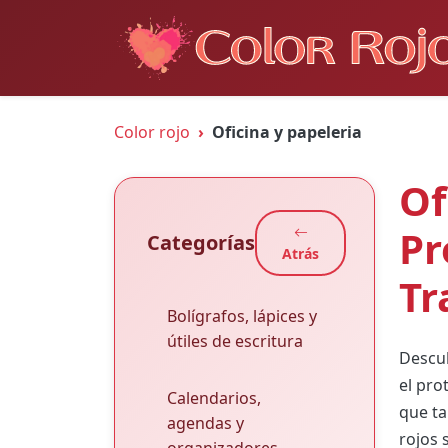
Color rojo
Oficina y papeleria
Of
Pr
Categorías
Atrás
Tr
Bolígrafos, lápices y
útiles de escritura
Descub
el pro
Calendarios,
que ta
agendas y
rojos 