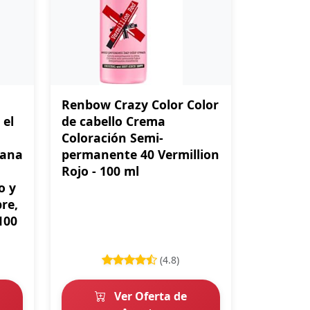
Renbow Crazy Color Color
 el
de cabello Crema
Coloración Semi-
gana
permanente 40 Vermillion
Rojo - 100 ml
o y
re,
100
(4.8)
Ver Oferta de