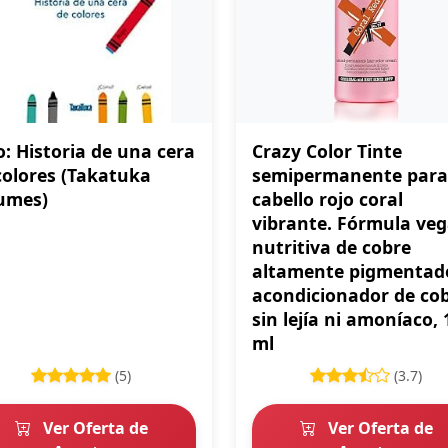
o: Historia de una cera
Crazy Color Tinte
colores (Takatuka
semipermanente para
umes)
cabello rojo coral
vibrante. Fórmula ve
nutritiva de cobre
altamente pigmentad
acondicionador de cob
sin lejía ni amoníaco, 
ml
(5)
(3.7)
Ver Oferta de
Ver Oferta de