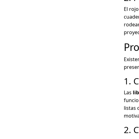
El roj
cuader
rodear
proyec
Pro
Existe
presen
1. 
Las
li
funcio
listas
motiva
2. 