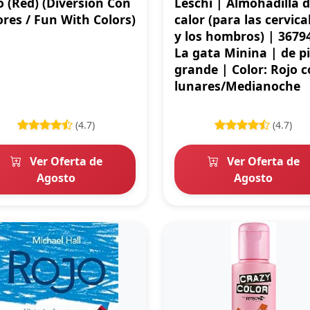
o (Red) (Diversión Con
Leschi | Almohadilla 
ores / Fun With Colors)
calor (para las cervica
y los hombros) | 3679
La gata Minina | de pi
grande | Color: Rojo 
lunares/Medianoche
(4.7)
(4.7)
Ver Oferta de
Ver Oferta de
Agosto
Agosto