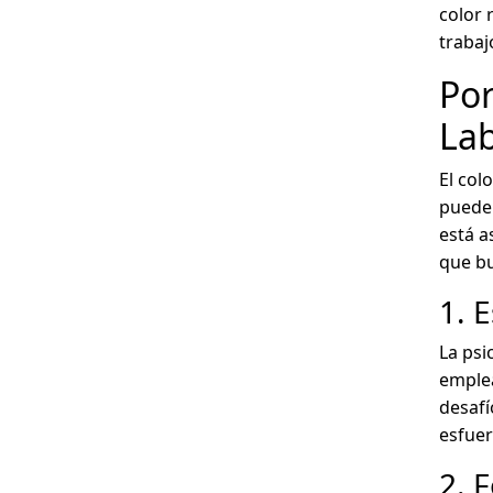
color 
trabaj
Por
Lab
El col
puede 
está a
que bu
1. 
La psi
emplea
desafí
esfuer
2. 