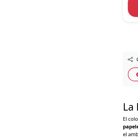
C
La 
El col
papel
el amb